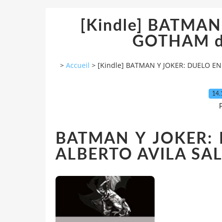
[Kindle] BATMA
GOTHAM de
>
Accueil
>
[Kindle] BATMAN Y JOKER: DUELO EN
14.
P
BATMAN Y JOKER:
ALBERTO AVILA SA