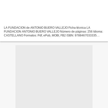
LA FUNDACION de ANTONIO BUERO VALLEJO Ficha técnica LA
FUNDACION ANTONIO BUERO VALLEJO Número de páginas: 256 Idioma:
CASTELLANO Formatos: Pdf, ePub, MOBI, FB2 ISBN: 9788467033335
Editorial: S.L.U. ESPASA LIBROS Año de edición: 9999 Descargar eBook
gratis...