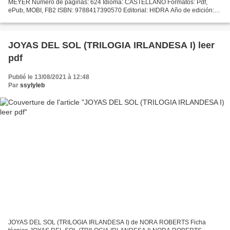
MEYER Número de páginas: 624 Idioma: CASTELLANO Formatos: Pdf,
ePub, MOBI, FB2 ISBN: 9788417390570 Editorial: HIDRA Año de edición:
2018 Descargar eBook gratis Gratis para descargar audiolibros...
JOYAS DEL SOL (TRILOGIA IRLANDESA I) leer
pdf
Publié le 13/08/2021 à 12:48
Par
ssylyleb
JOYAS DEL SOL (TRILOGIA IRLANDESA I) de NORA ROBERTS Ficha