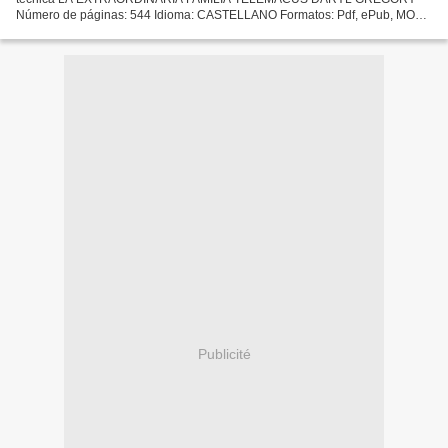
Número de páginas: 544 Idioma: CASTELLANO Formatos: Pdf, ePub, MOBI,
FB2 ISBN: 9788417059521 Editorial: BLACKIE BOOKS Año de edición:...
Publicité