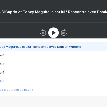
 DiCaprio et Tobey Maguire, c'est lui ! Rencontre avec Dam
bey Maguire, c'est lui ! Rencontre avec Damien Witecka
e 6
e 5
e 4
e 3
s créatrices de la VF !
e 2
e 1