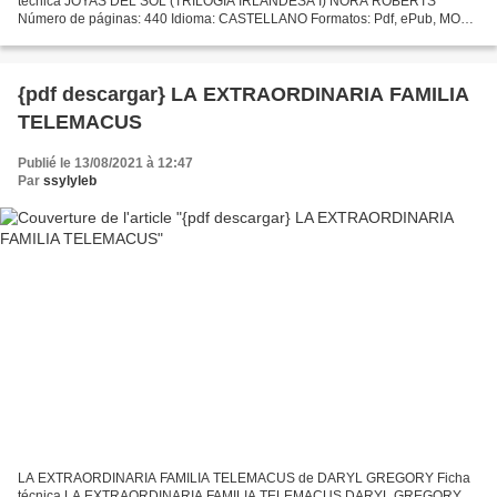
técnica JOYAS DEL SOL (TRILOGIA IRLANDESA I) NORA ROBERTS
Número de páginas: 440 Idioma: CASTELLANO Formatos: Pdf, ePub, MOBI,
FB2 ISBN: 9788466333580 Editorial: DEBOLSILLO (PUNTO DE
LECTURA)...
{pdf descargar} LA EXTRAORDINARIA FAMILIA
TELEMACUS
Publié le 13/08/2021 à 12:47
Par
ssylyleb
LA EXTRAORDINARIA FAMILIA TELEMACUS de DARYL GREGORY Ficha
técnica LA EXTRAORDINARIA FAMILIA TELEMACUS DARYL GREGORY