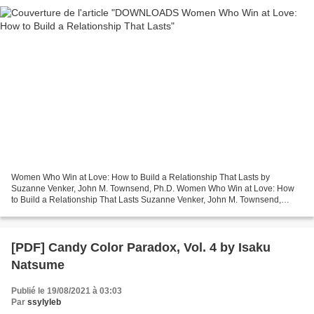
Women Who Win at Love: How to Build a Relationship That Lasts by
Suzanne Venker, John M. Townsend, Ph.D. Women Who Win at Love: How
to Build a Relationship That Lasts Suzanne Venker, John M. Townsend,
Ph.D. Page: 192 Format: pdf, ePub, mobi, fb2 ISBN:...
[PDF] Candy Color Paradox, Vol. 4 by Isaku
Natsume
Publié le 19/08/2021 à 03:03
Par
ssylyleb