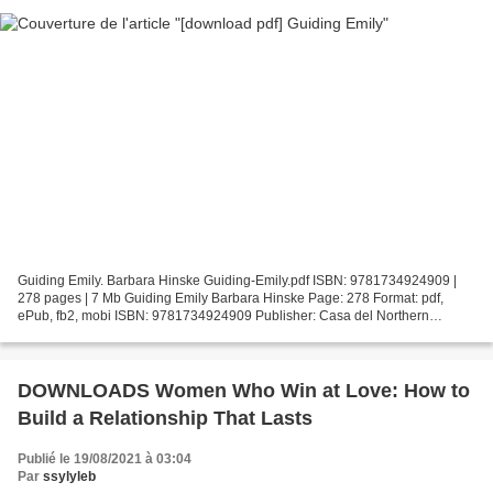
Guiding Emily. Barbara Hinske Guiding-Emily.pdf ISBN: 9781734924909 |
278 pages | 7 Mb Guiding Emily Barbara Hinske Page: 278 Format: pdf,
ePub, fb2, mobi ISBN: 9781734924909 Publisher: Casa del Northern
Publishing Download Guiding Emily Electronics books...
DOWNLOADS Women Who Win at Love: How to
Build a Relationship That Lasts
Publié le 19/08/2021 à 03:04
Par
ssylyleb