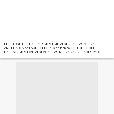
EL FUTURO DEL CAPITALISMO:COMO AFRONTAR LAS NUEVAS
ANSIEDADES de PAUL COLLIER Ficha técnica EL FUTURO DEL
CAPITALISMO:COMO AFRONTAR LAS NUEVAS ANSIEDADES PAUL
COLLIER Número de páginas: 336 Idioma: CASTELLANO Formatos: Pdf,
ePub, MOBI, FB2 ISBN: 9788417636050...