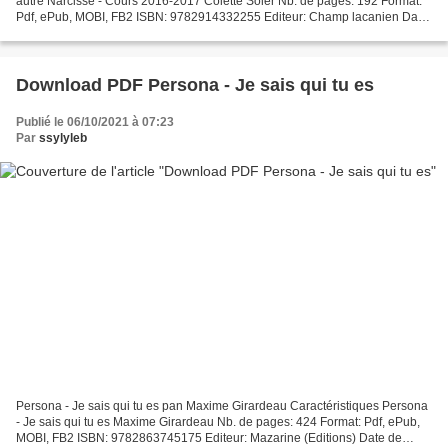
autre Narcisse - Cours 2016-2017 Colette Soler Nb. de pages: 192 Format:
Pdf, ePub, MOBI, FB2 ISBN: 9782914332255 Editeur: Champ lacanien Date
de parution: 2017 Télécharger eBook...
Download PDF Persona - Je sais qui tu es
Publié le 06/10/2021 à 07:23
Par
ssylyleb
Persona - Je sais qui tu es pan Maxime Girardeau Caractéristiques Persona
- Je sais qui tu es Maxime Girardeau Nb. de pages: 424 Format: Pdf, ePub,
MOBI, FB2 ISBN: 9782863745175 Editeur: Mazarine (Editions) Date de