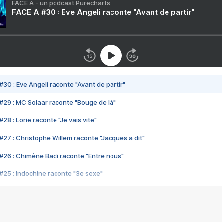
FACE A - un podcast Purecharts
FACE A #30 : Eve Angeli raconte "Avant de partir"
#30 : Eve Angeli raconte "Avant de partir"
#29 : MC Solaar raconte "Bouge de là"
28 : Lorie raconte "Je vais vite"
#27 : Christophe Willem raconte "Jacques a dit"
#26 : Chimène Badi raconte "Entre nous"
#25 : Indochine raconte "3e sexe"
#24 : Zaho raconte "C'est chelou"
#23 : Patrick Bruel raconte "Au café des délices"