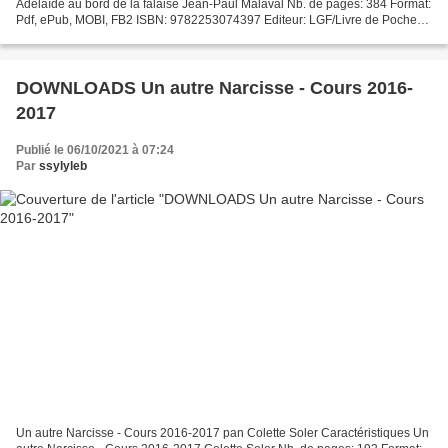
Adélaïde au bord de la falaise Jean-Paul Malaval Nb. de pages: 384 Format:
Pdf, ePub, MOBI, FB2 ISBN: 9782253074397 Editeur: LGF/Livre de Poche
Date de parution: 2019 Télécharger eBook...
DOWNLOADS Un autre Narcisse - Cours 2016-
2017
Publié le 06/10/2021 à 07:24
Par
ssylyleb
Un autre Narcisse - Cours 2016-2017 pan Colette Soler Caractéristiques Un