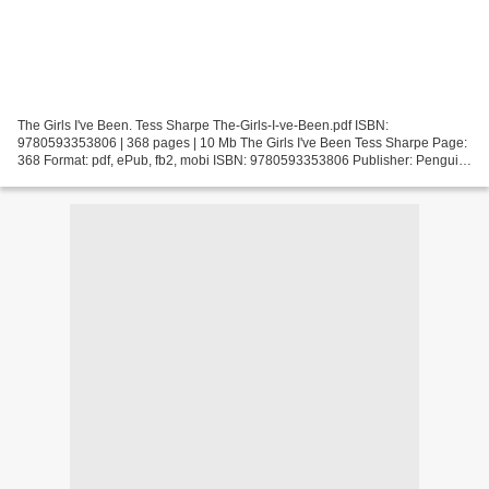
The Girls I've Been. Tess Sharpe The-Girls-I-ve-Been.pdf ISBN:
9780593353806 | 368 pages | 10 Mb The Girls I've Been Tess Sharpe Page:
368 Format: pdf, ePub, fb2, mobi ISBN: 9780593353806 Publisher: Penguin
Young Readers Group Download The Girls I've...