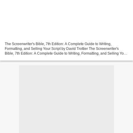
The Screenwriter's Bible, 7th Edition: A Complete Guide to Writing,
Formatting, and Selling Your Script by David Trottier The Screenwriter's
Bible, 7th Edition: A Complete Guide to Writing, Formatting, and Selling Your
Script David Trottier Page: 450...