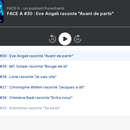
FACE A - un podcast Purecharts
FACE A #30 : Eve Angeli raconte "Avant de partir"
#30 : Eve Angeli raconte "Avant de partir"
#29 : MC Solaar raconte "Bouge de là"
28 : Lorie raconte "Je vais vite"
#27 : Christophe Willem raconte "Jacques a dit"
#26 : Chimène Badi raconte "Entre nous"
#25 : Indochine raconte "3e sexe"
#24 : Zaho raconte "C'est chelou"
#23 : Patrick Bruel raconte "Au café des délices"