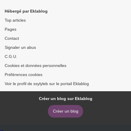
Guide(TM) to the End
français-anglais >
Times: Bible Prophecy for
Hébergé par Eklablog
Everyone English version
Top articles
Pages
Contact
Signaler un abus
C.G.U.
Cookies et données personnelles
Préférences cookies
Voir le profil de ssylyleb sur le portail Eklablog
Créer un blog sur Eklablog
Créer un blog